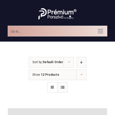
Skip
to
content
Go to...
Sort by
Default Order
Show
12 Products