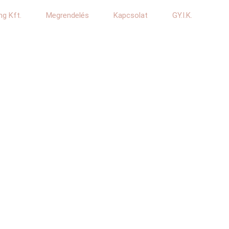
ng Kft.
Megrendelés
Kapcsolat
GY.I.K.