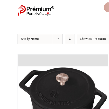
Skip
to
content
Sort by
Name
Show
24 Products