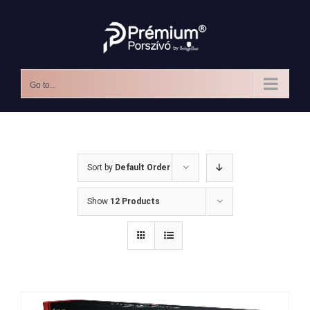
Skip
to
content
Go to...
Sort by
Default Order
Show
12 Products