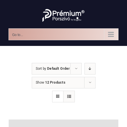
Skip
to
content
Go to...
Sort by
Default Order
Show
12 Products