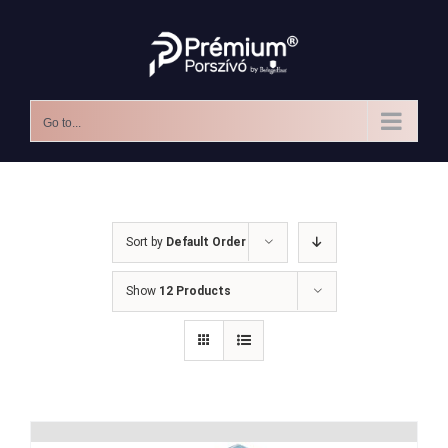
Skip
to
content
Go to...
Sort by
Default Order
Show
12 Products