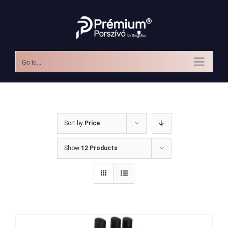
Skip
to
content
Go to...
Sort by
Price
Show
12 Products