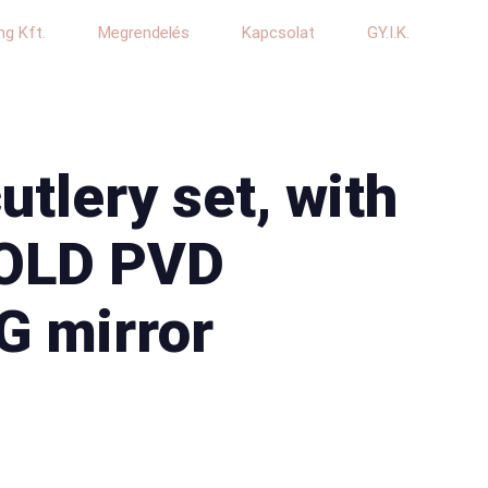
ng Kft.
Megrendelés
Kapcsolat
GY.I.K.
utlery set, with
OLD PVD
 mirror