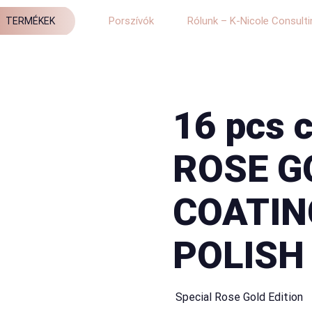
Porszívók
Rólunk – K-Nicole Consulti
TERMÉKEK
16 pcs c
ROSE G
COATING
POLISH
 Special Rose Gold Edition