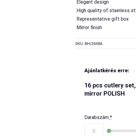
 Elegant design
 High quality of stainless s
 Representative gift box
 Mirror finish
SKU: BH/2638A
Ajánlatkérés erre:
16 pcs cutlery s
mirror POLISH
Darabszám
*