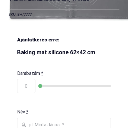
SKU: BH/7777
Ajánlatkérés erre:
Baking mat silicone 62×42 cm
Darabszám
*
Név
*