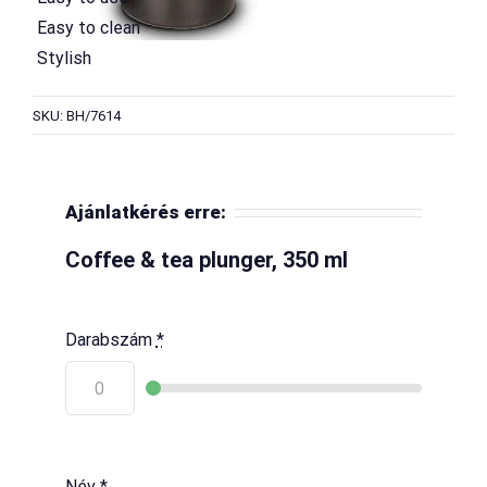
 Easy to clean
 Stylish
SKU: BH/7614
Ajánlatkérés erre:
Coffee & tea plunger, 350 ml
Darabszám
*
Név
*