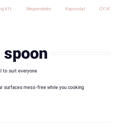
ng Kft.
Megrendelés
Kapcsolat
GY.I.K.
 spoon
il to suit everyone
our surfaces mess-free while you cooking