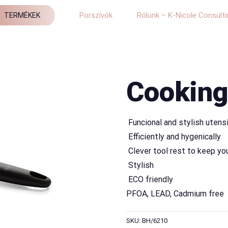
Porszívók
Rólunk – K-Nicole Consulti
TERMÉKEK
Cooking
 Funcional and stylish utens
 Efficiently and hygenically
 Clever tool rest to keep y
 Stylish
 ECO friendly
PFOA, LEAD, Cadmium free
SKU: BH/6210