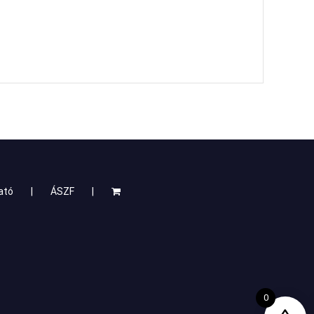
ató
ÁSZF
0