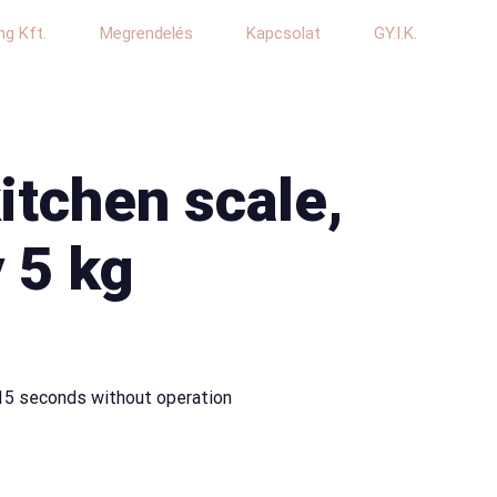
ng Kft.
Megrendelés
Kapcsolat
GY.I.K.
kitchen scale,
 5 kg
 115 seconds without operation