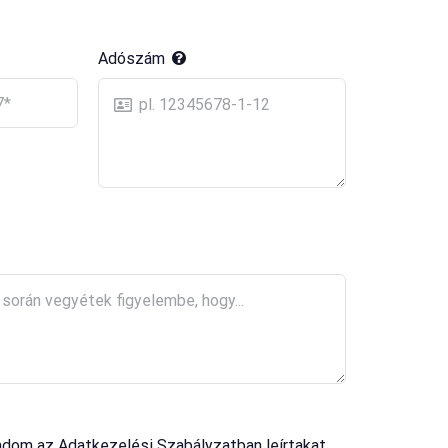
Adószám
adom az Adatkezelési Szabályzatban leírtakat.