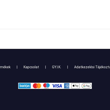
rmékek
Kapcsolat
GY.I.K.
Adatkezelési Tájékozt