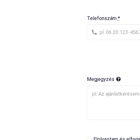
Telefonszám
*
Megjegyzés
Elolvastam és elfog