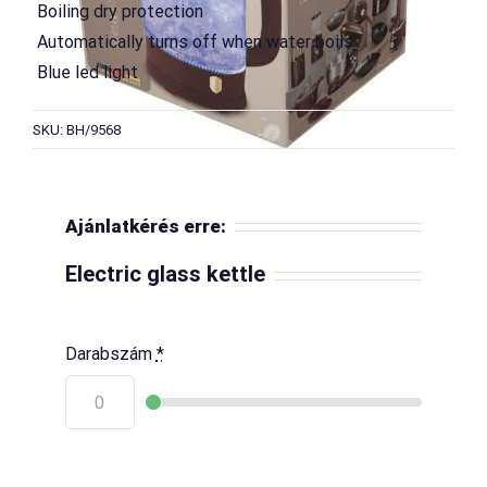
 Boiling dry protection
 Automatically turns off when water boils
 Blue led light
SKU: BH/9568
Ajánlatkérés erre:
Electric glass kettle
Darabszám
*