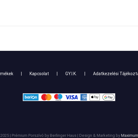
rmékek
Kapcsolat
GY.I.K.
Adatkezelési Tájékozt
 2025 | Prémium Porszívó by Berlinger Haus | Design & Marketing by
Maximum