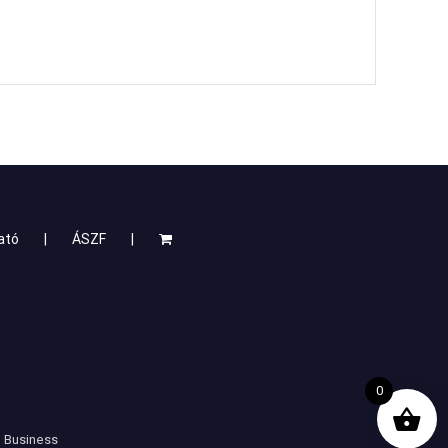
ató
ÁSZF
0
 Business