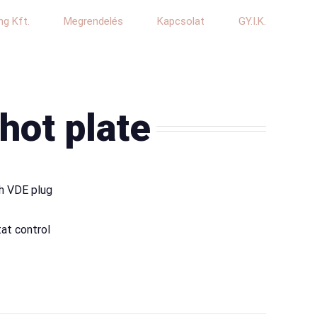
ng Kft.
Megrendelés
Kapcsolat
GY.I.K.
 hot plate
th VDE plug
at control