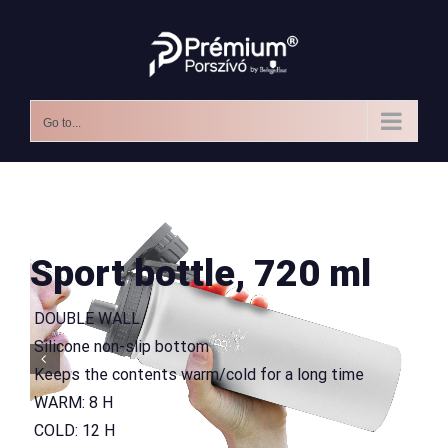
Skip
to
content
Go to...
Sport bottle, 720 ml
 DOUBLE WALL
 Silicone non-slip bottom

 Keeps the contents warm/cold for a long time
 WARM: 8 H
 COLD: 12 H