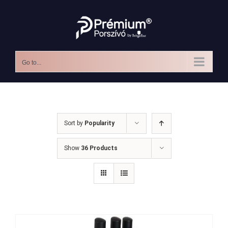
Skip
to
content
Go to...
Sort by
Popularity
Show
36 Products